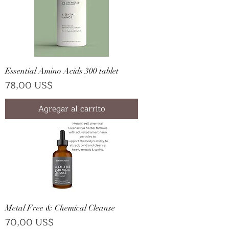
Essential Amino Acids 300 tablet
Precio
78,00 US$
Agregar al carrito
Metal Free & Chemical Cleanse
Precio
70,00 US$