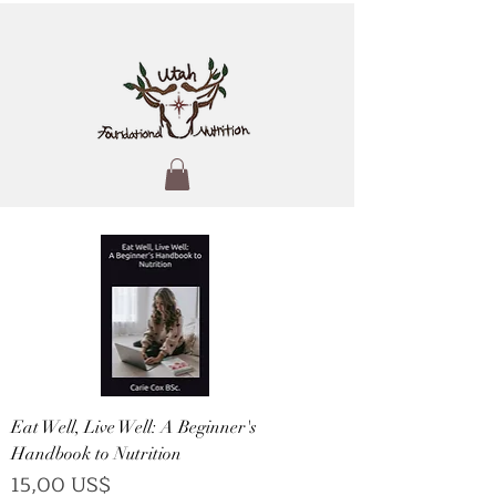
Eat Well, Live Well: A Beginner's
Handbook to Nutrition
Precio
15,00 US$