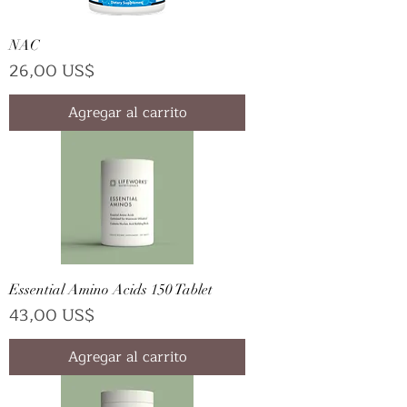
NAC
Precio
26,00 US$
Agregar al carrito
Essential Amino Acids 150 Tablet
Precio
43,00 US$
Agregar al carrito