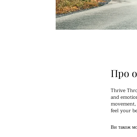
Про 
Thrive Thro
and emotion
movement, c
feel your be
Ви також мо