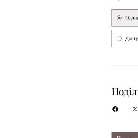
Однор
Досту
Поді