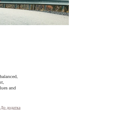
 balanced,
ht,
lues and
До додатка