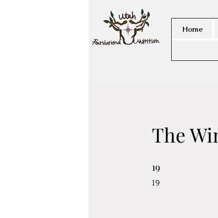
Home
The Win
19
19 19
19