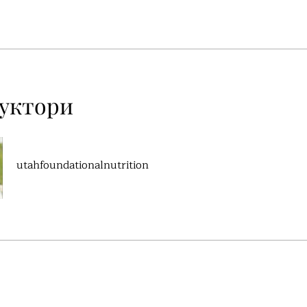
руктори
utahfoundationalnutrition