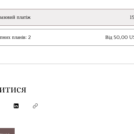
азовий платіж
1
пних планів: 2
Від 50,00 U
литися