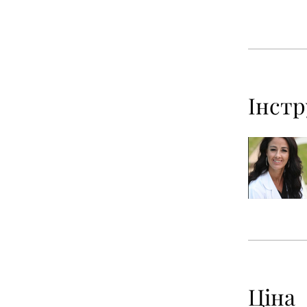
Інст
Ціна