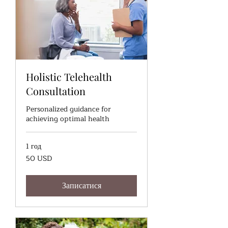
Holistic Telehealth
Consultation
Personalized guidance for
achieving optimal health
1 год
50
50 USD
доларів
США
Записатися