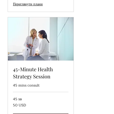
Переглянути плани
45-Minute Health
Strategy Session
45 mins consult
45 хв
50
50 USD
доларів
США