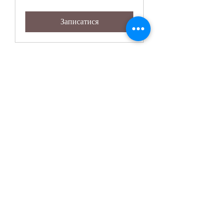
США
Записатися
Meal Plan /Supplement
plan
Lifestyle Transformation &
Personalized Nutrition Plan
1 год