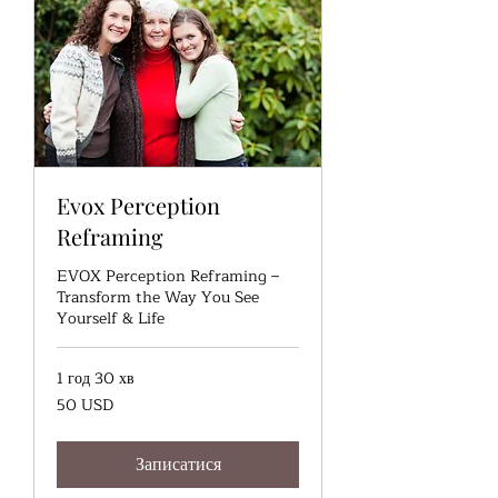
Evox Perception
Reframing
EVOX Perception Reframing –
Transform the Way You See
Yourself & Life
1 год 30 хв
50
50 USD
доларів
США
Записатися