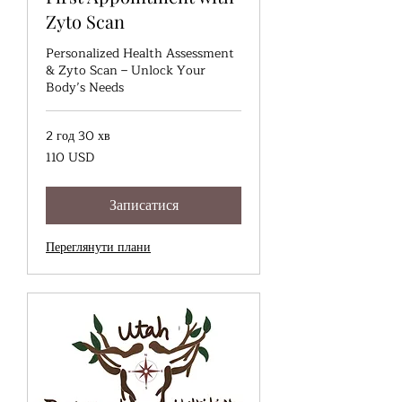
Zyto Scan
Personalized Health Assessment
& Zyto Scan – Unlock Your
Body’s Needs
2 год 30 хв
110
110 USD
доларів
США
Записатися
Переглянути плани