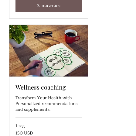
Записатися
Wellness coaching
Transform Your Health with
Personalized recommendations
and supplements.
1 год
150
150 USD
доларів