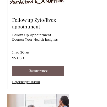
Follow up Zyto/Evox
appointment
Follow-Up Appointment –
Deepen Your Health Insights
1 год 30 хв
95
95 USD
доларів
США
Записатися
Переглянути плани