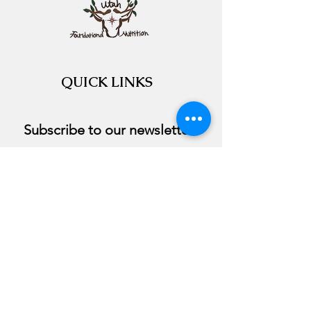
QUICK LINKS
Subscribe to our newsletter 
Email
*
Join
I want to subscribe to your 
course.
©2020 by Utah Foundational Nutrition. Proudly
created with Wix.com